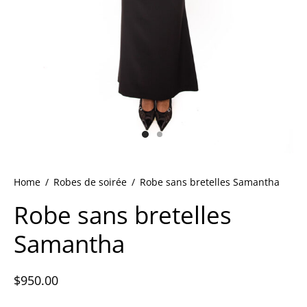
ets
dette Floyd’s Spring Summer 2024
dette Floyd’s Fall Winter 2023
Home
/
Robes de soirée
/
Robe sans bretelles Samantha
Robe sans bretelles
Samantha
$
950.00