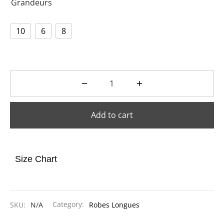
Grandeurs
ets
dette Floyd’s Spring Summer 2024
10
6
8
dette Floyd’s Fall Winter 2023
Add to cart
Size Chart
SKU:
N/A
Category:
Robes Longues