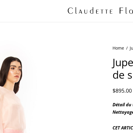
Home
/
Ju
Jupe
de s
$
895.00
Détail du
Nettoyag
CET ARTI